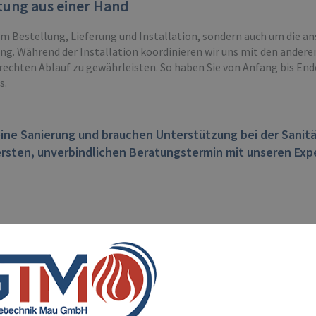
tung aus einer Hand
m Bestellung, Lieferung und Installation, sondern auch um die 
ng. Während der Installation koordinieren wir uns mit den ander
echten Ablauf zu gewährleisten. So haben Sie von Anfang bis Ende
s.
ine Sanierung und brauchen Unterstützung bei der Sanitä
ersten, unverbindlichen Beratungstermin mit unseren Exp