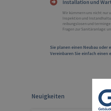
Installation und War
Wir kümmern uns nicht nur u
Inspektion und Instandhaltu
reibungslosen und terminger
Fragen zur Sanitäranlage: un
Sie planen einen Neubau oder e
Vereinbaren Sie einfach einen 
Neuigkeiten