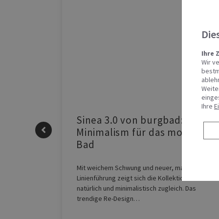
Die
Ihre 
Wir v
bestm
ableh
Weite
einge
Ihre
E
| REHAU
Sinea 3.0 von burgbad: Soft
Minimalism für das moderne
Bad
komfort mit
EO Contact
Mit weichem Schwung und neuer, markanter
Kühlen…
Linienführung zeigt sich die Kollektion Sinea 3.0
natürlich und minimalistisch zugleich. Das
trendige Re-Design…