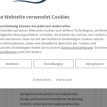
se Webseite verwendet Cookies
Zustimmung können Sie jederzeit widerrufen.
erwenden auf dieser Webseite Cookies und weitere Technologien, um Ihnen
ögliches Nutzungserlebnis zu bieten. Sie können das Setzen von Cookies 
nen und unsere Seite nur mit den technisch notwendigen Cookies nutzen.
re Informationen, sowie eine detaillierte Übersicht der Cookies und
setzten Technologien finden Sie in unserer
Datenschutzerklärung
. Sie kön
instellungen
jederzeit ändern.
KEUCO PHÖNIX –
Ablehnen
Spiegelschrank punktet mit
Ablehnen
Einstellungen
Akzeptieren
reduziertem Design und
benutzerfreundlicher
Datenschutz
Impressum
Bedienung
Spiegelschrank punktet mit reduziertem
Design und benutzerfreundlicher Bedienung
Schlicht, schön und mit vielen praktischen