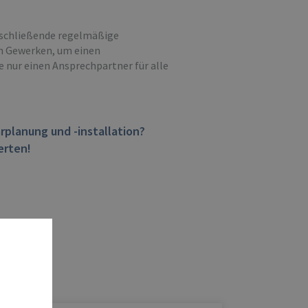
anschließende regelmäßige
en Gewerken, um einen
 nur einen Ansprechpartner für alle
rplanung und -installation?
erten!